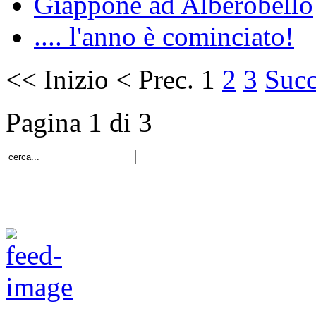
Giappone ad Alberobello
.... l'anno è cominciato!
<<
Inizio
<
Prec.
1
2
3
Succ
Pagina 1 di 3